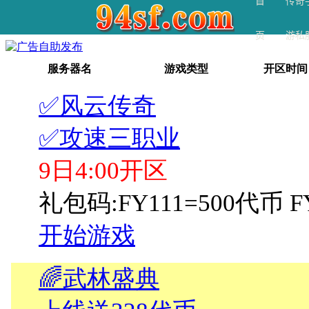
首
传奇
页
游私