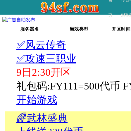
首
传奇
页
游私