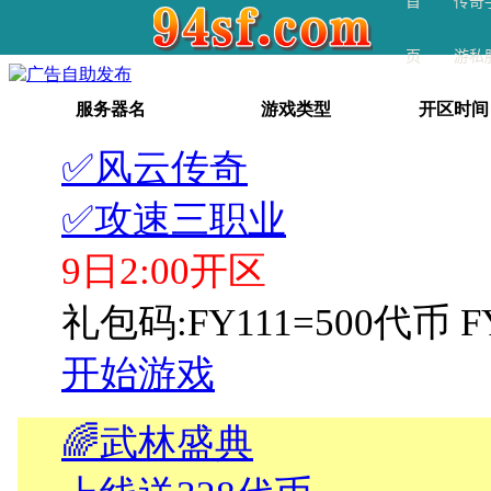
首
传奇
页
游私