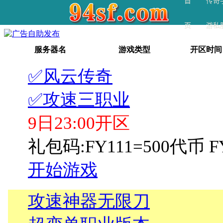
首
传奇
页
游私