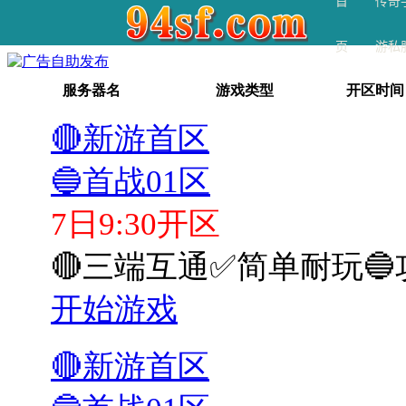
首
传奇
页
游私