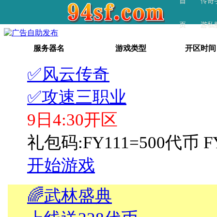
首
传奇
页
游私